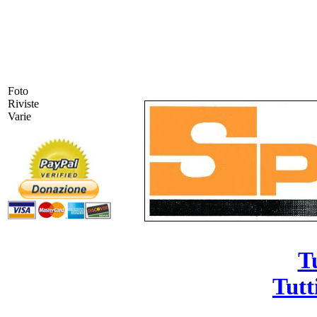
Archivio Fotografico -
pierog
Foto
Riviste
Varie
Tu
Tutt