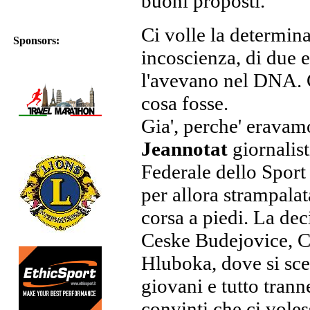
buoni proposti.
Ci volle la determin
Sponsors:
incoscienza, di due 
l'avevano nel DNA. 
cosa fosse.
Gia', perche' erava
Jeannotat
giornalist
Federale dello Sport 
per allora strampalat
corsa a piedi. La dec
Ceske Budejovice, Ce
Hluboka, dove si sce
giovani e tutto tran
convinti che ci voles